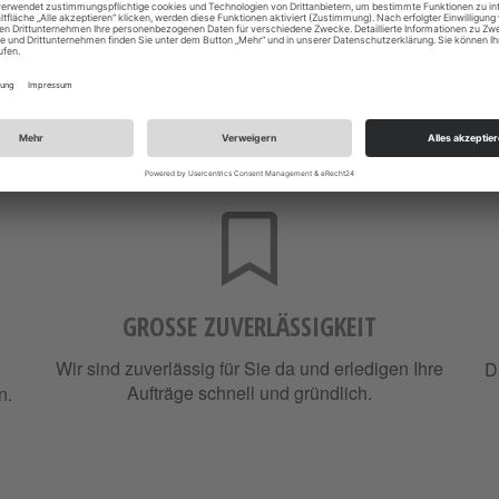
GROSSE ZUVERLÄSSIGKEIT
Wir sind zuverlässig für Sie da und erledigen Ihre
D
Aufträge schnell und gründlich.
n.